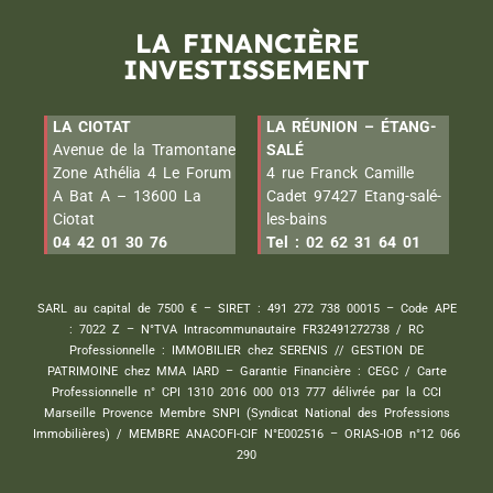
LA FINANCIÈRE
INVESTISSEMENT
LA CIOTAT
LA RÉUNION – ÉTANG-
Avenue de la Tramontane
SALÉ
Zone Athélia 4 Le Forum
4 rue Franck Camille
A Bat A – 13600 La
Cadet 97427 Etang-salé-
Ciotat
les-bains
04 42 01 30 76
Tel : 02 62 31 64 01
SARL au capital de 7500 € – SIRET : 491 272 738 00015 – Code APE
: 7022 Z – N°TVA Intracommunautaire FR32491272738 / RC
Professionnelle : IMMOBILIER chez SERENIS // GESTION DE
PATRIMOINE chez MMA IARD – Garantie Financière : CEGC / Carte
Professionnelle n° CPI 1310 2016 000 013 777 délivrée par la CCI
Marseille Provence Membre SNPI (Syndicat National des Professions
Immobilières) / MEMBRE ANACOFI-CIF N°E002516 – ORIAS-IOB n°12 066
290