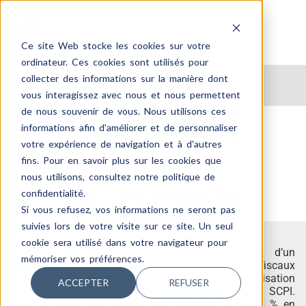
Ce site Web stocke les cookies sur votre
ordinateur. Ces cookies sont utilisés pour
collecter des informations sur la manière dont
vous interagissez avec nous et nous permettent
de nous souvenir de vous. Nous utilisons ces
informations afin d'améliorer et de personnaliser
votre expérience de navigation et à d'autres
fins. Pour en savoir plus sur les cookies que
SCPI
nous utilisons, consultez notre politique de
confidentialité.
Si vous refusez, vos informations ne seront pas
suivies lors de votre visite sur ce site. Un seul
cookie sera utilisé dans votre navigateur pour
Investir en SCPI vous permet de bénéficier d’un
mémoriser vos préférences.
placement souple avec de nombreux avantages fiscaux
à la clé. L’opération donne accès à une revalorisation
ACCEPTER
REFUSER
de votre investissement immobilier géré par la SCPI.
Avec un rendement moyen aux alentours de 4,45 % en