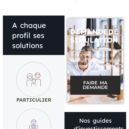
A chaque
DEMANDE
DE
profil ses
SIMULATION
solutions​​
Nous vous aidons à
mettre en place la
stratégie d’investissement
adapté à votre projet
FAIRE MA
DEMANDE
PARTICULIER
Nos guides
d'investissements