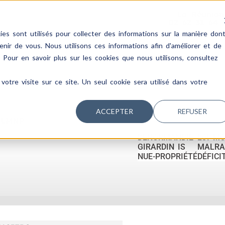
La Réunion
02 62 31 64 
es sont utilisés pour collecter des informations sur la manière don
ir de vous. Nous utilisons ces informations afin d'améliorer et de
. Pour en savoir plus sur les cookies que nous utilisons, consultez
votre visite sur ce site. Un seul cookie sera utilisé dans votre
ACCEPTER
REFUSER
 LMNP
DENORMANDIE
LOI M
GIRARDIN IS
MALRA
NUE-PROPRIÉTÉ
DÉFICI