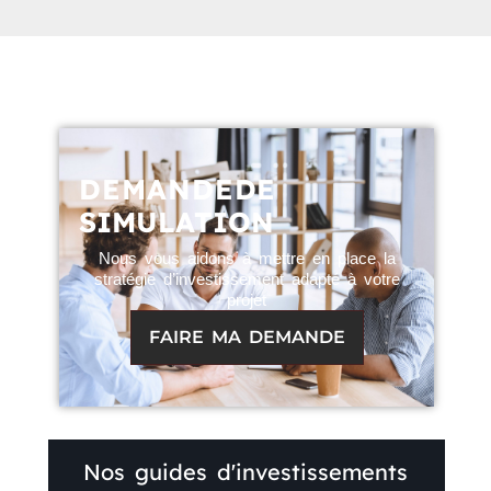
DEMANDE
DE
SIMULATION
Nous vous aidons à mettre en place la
stratégie d’investissement adapté à votre
projet
FAIRE MA DEMANDE
Nos guides d'investissements