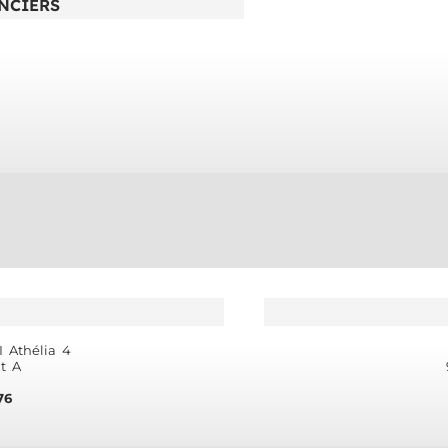
NCIERS
 Athélia 4
t A
76