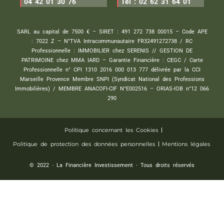
04 42 01 30 76
Tel : 02 62 31 64 01
SARL au capital de 7500 € – SIRET : 491 272 738 00015 – Code APE
: 7022 Z – N°TVA Intracommunautaire FR32491272738 / RC
Professionnelle : IMMOBILIER chez SERENIS // GESTION DE
PATRIMOINE chez MMA IARD – Garantie Financière : CEGC / Carte
Professionnelle n° CPI 1310 2016 000 013 777 délivrée par la CCI
Marseille Provence Membre SNPI (Syndicat National des Professions
Immobilières) / MEMBRE ANACOFI-CIF N°E002516 – ORIAS-IOB n°12 066
290
Politique concernant les Cookies
Politique de protection des données personnelles
Mentions légales
© 2022 ∙ La Financière Investissement ∙ Tous droits réservés