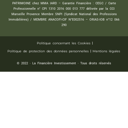
PATRIMOINE chez MMA IARD – Garantie Financière : CEGC / Carte
Professionnelle n° CPI 1310 2016 000 013 777 délivrée par la CCI
Marseille Provence Membre SNPI (Syndicat National des Professions
Immobilières) / MEMBRE ANACOFI-CIF N°E002516 – ORIAS-IOB n°12 066
290
Politique concernant les Cookies
Politique de protection des données personnelles
Mentions légales
© 2022 ∙ La Financière Investissement ∙ Tous droits réservés