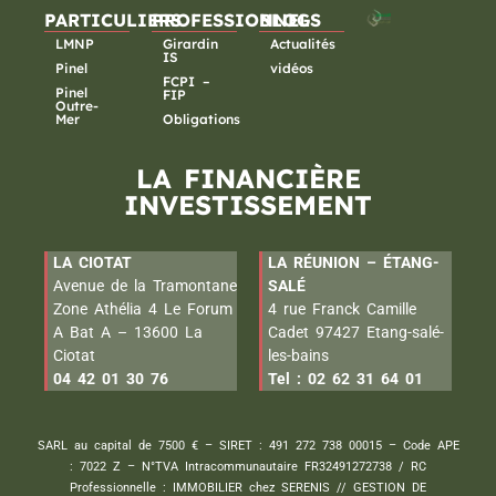
PARTICULIERS
PROFESSIONNELS
BLOG
LMNP
Girardin
Actualités
IS
Pinel
vidéos
FCPI –
Pinel
FIP
Outre-
Mer
Obligations
LA FINANCIÈRE
INVESTISSEMENT
LA CIOTAT
LA RÉUNION – ÉTANG-
Avenue de la Tramontane
SALÉ
Zone Athélia 4 Le Forum
4 rue Franck Camille
A Bat A – 13600 La
Cadet 97427 Etang-salé-
Ciotat
les-bains
04 42 01 30 76
Tel : 02 62 31 64 01
SARL au capital de 7500 € – SIRET : 491 272 738 00015 – Code APE
: 7022 Z – N°TVA Intracommunautaire FR32491272738 / RC
Professionnelle : IMMOBILIER chez SERENIS // GESTION DE