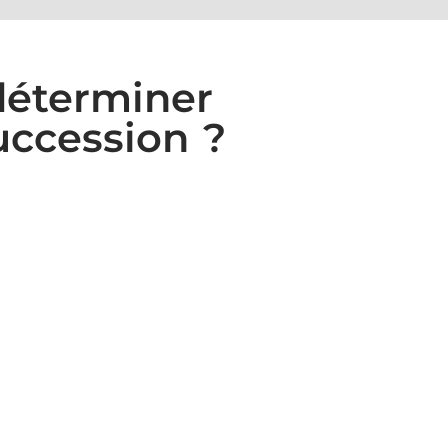
déterminer
uccession ?