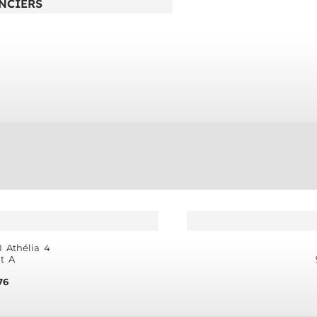
NCIERS
 Athélia 4
t A
76