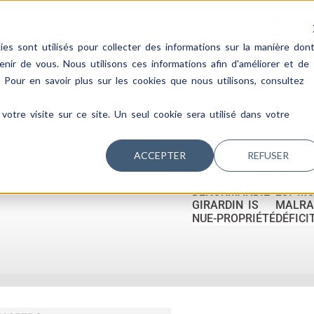
La Réunion
02 62 31 64 
es sont utilisés pour collecter des informations sur la manière don
ir de vous. Nous utilisons ces informations afin d'améliorer et de
. Pour en savoir plus sur les cookies que nous utilisons, consultez
votre visite sur ce site. Un seul cookie sera utilisé dans votre
ACCEPTER
REFUSER
 LMNP
DENORMANDIE
LOI M
GIRARDIN IS
MALRA
NUE-PROPRIÉTÉ
DÉFICI