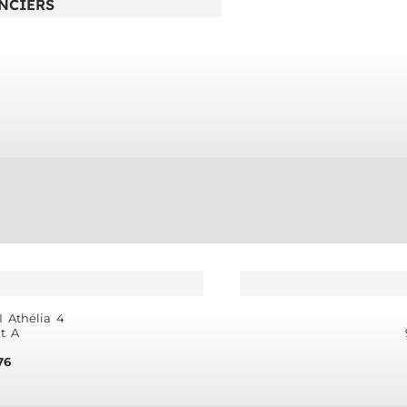
NCIERS
 Athélia 4
t A
76