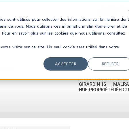
La Réunion
02 62 31 64 
es sont utilisés pour collecter des informations sur la manière don
ir de vous. Nous utilisons ces informations afin d'améliorer et de
. Pour en savoir plus sur les cookies que nous utilisons, consultez
votre visite sur ce site. Un seul cookie sera utilisé dans votre
ACCEPTER
REFUSER
 LMNP
DENORMANDIE
LOI M
GIRARDIN IS
MALRA
NUE-PROPRIÉTÉ
DÉFICI