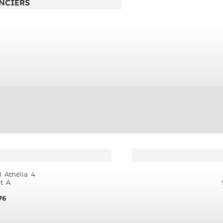
NCIERS
 Athélia 4
t A
76