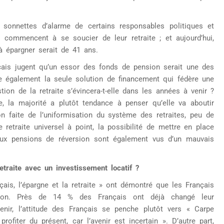
 sonnettes d’alarme de certains responsables politiques et
es commencent à se soucier de leur retraite ; et aujourd’hui,
 épargner serait de 41 ans.
ançais jugent qu’un essor des fonds de pension serait une des
te également la seule solution de financement qui fédère une
ion de la retraite s’évincera-t-elle dans les années à venir ?
, la majorité a plutôt tendance à penser qu’elle va aboutir
on faite de l’uniformisation du système des retraites, peu de
etraite universel à point, la possibilité de mettre en place
aux pensions de réversion sont également vus d’un mauvais
etraite avec un investissement locatif ?
ais, l’épargne et la retraite » ont démontré que les Français
usion. Près de 14 % des Français ont déjà changé leur
venir, l’attitude des Français se penche plutôt vers « Carpe
ofiter du présent, car l’avenir est incertain ». D’autre part,