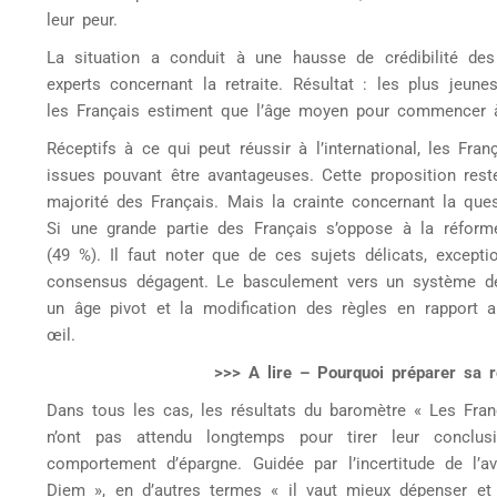
leur peur.
La situation a conduit à une hausse de crédibilité des
experts concernant la retraite. Résultat : les plus jeun
les Français estiment que l’âge moyen pour commencer à
Réceptifs à ce qui peut réussir à l’international, les Fr
issues pouvant être avantageuses. Cette proposition res
majorité des Français. Mais la crainte concernant la quest
Si une grande partie des Français s’oppose à la réforme
(49 %). Il faut noter que de ces sujets délicats, excepti
consensus dégagent. Le basculement vers un système de r
un âge pivot et la modification des règles en rapport 
œil.
>>> A lire – Pourquoi préparer sa r
Dans tous les cas, les résultats du baromètre « Les Franç
n’ont pas attendu longtemps pour tirer leur concl
comportement d’épargne. Guidée par l’incertitude de l’a
Diem », en d’autres termes « il vaut mieux dépenser et pr