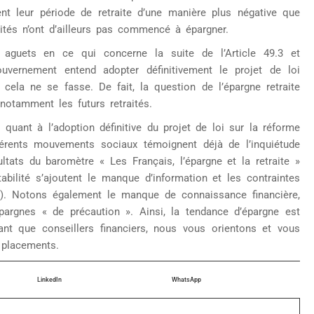
ent leur période de retraite d’une manière plus négative que
aités n’ont d’ailleurs pas commencé à épargner.
 aguets en ce qui concerne la suite de l’Article 49.3 et
uvernement entend adopter définitivement le projet de loi
 cela ne se fasse. De fait, la question de l’épargne retraite
notamment les futurs retraités.
quant à l’adoption définitive du projet de loi sur la réforme
ifférents mouvements sociaux témoignent déjà de l’inquiétude
ltats du baromètre « Les Français, l’épargne et la retraite »
tabilité s’ajoutent le manque d’information et les contraintes
s). Notons également le manque de connaissance financière,
argnes « de précaution ». Ainsi, la tendance d’épargne est
ant que conseillers financiers, nous vous orientons et vous
 placements.
LinkedIn
WhatsApp