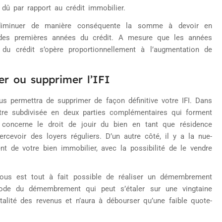
 dû par rapport au crédit immobilier.
e diminuer de manière conséquente la somme à devoir en
 des premières années du crédit. A mesure que les années
 du crédit s’opère proportionnellement à l’augmentation de
er ou supprimer l’IFI
us permettra de supprimer de façon définitive votre IFI. Dans
 être subdivisée en deux parties complémentaires qui forment
qui concerne le droit de jouir du bien en tant que résidence
rcevoir des loyers réguliers. D’un autre côté, il y a la nue-
nt de votre bien immobilier, avec la possibilité de le vendre
 vous est tout à fait possible de réaliser un démembrement
riode du démembrement qui peut s’étaler sur une vingtaine
totalité des revenus et n’aura à débourser qu’une faible quote-