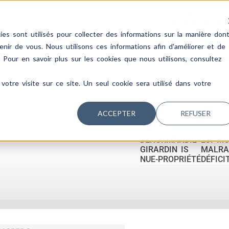
La Réunion
02 62 31 64 
es sont utilisés pour collecter des informations sur la manière don
ir de vous. Nous utilisons ces informations afin d'améliorer et de
. Pour en savoir plus sur les cookies que nous utilisons, consultez
votre visite sur ce site. Un seul cookie sera utilisé dans votre
ACCEPTER
REFUSER
 LMNP
DENORMANDIE
LOI M
GIRARDIN IS
MALRA
NUE-PROPRIÉTÉ
DÉFICI