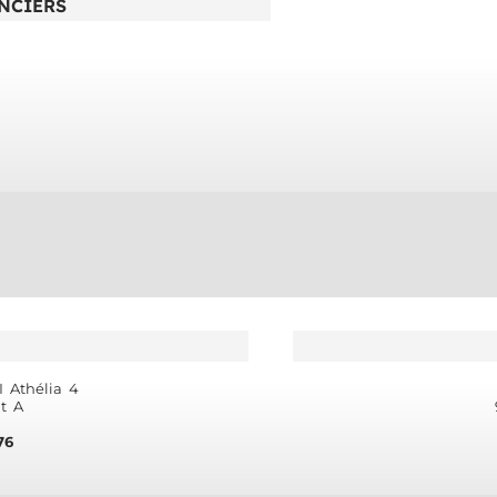
NCIERS
 Athélia 4
t A
76