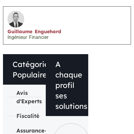
Guillaume Enguehard
Ingénieur Financier
Catégories
A
Populaires
chaque
profil
Avis
ses
d'Experts
solutions​​
Fiscalité
Assurance-