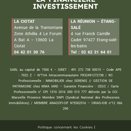
INVESTISSEMENT
LA CIOTAT
LA RÉUNION – ÉTANG-
Avenue de la Tramontane
SALÉ
Zone Athélia 4 Le Forum
4 rue Franck Camille
A Bat A – 13600 La
Cadet 97427 Etang-salé-
Ciotat
les-bains
04 42 01 30 76
Tel : 02 62 31 64 01
SARL au capital de 7500 € – SIRET : 491 272 738 00015 – Code APE
: 7022 Z – N°TVA Intracommunautaire FR32491272738 / RC
Professionnelle : IMMOBILIER chez SERENIS // GESTION DE
PATRIMOINE chez MMA IARD – Garantie Financière : CEGC / Carte
Professionnelle n° CPI 1310 2016 000 013 777 délivrée par la CCI
Marseille Provence Membre SNPI (Syndicat National des Professions
Immobilières) / MEMBRE ANACOFI-CIF N°E002516 – ORIAS-IOB n°12 066
290
Politique concernant les Cookies