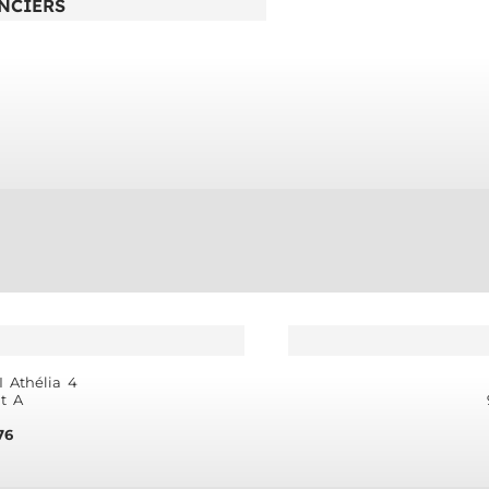
NCIERS
 Athélia 4
t A
76