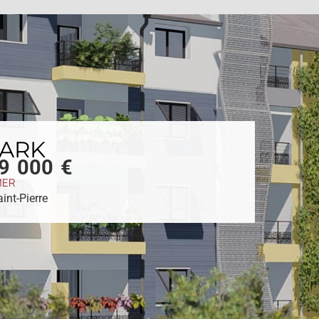
PARK
79 000 €
MER
int-Pierre