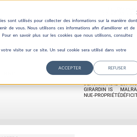
La Réunion
02 62 31 64 
es sont utilisés pour collecter des informations sur la manière don
ir de vous. Nous utilisons ces informations afin d'améliorer et de
. Pour en savoir plus sur les cookies que nous utilisons, consultez
votre visite sur ce site. Un seul cookie sera utilisé dans votre
ACCEPTER
REFUSER
 LMNP
DENORMANDIE
LOI M
GIRARDIN IS
MALRA
NUE-PROPRIÉTÉ
DÉFICI