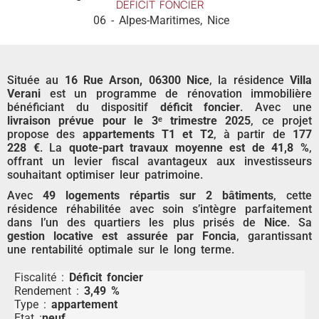
DÉFICIT FONCIER
06 - Alpes-Maritimes
,
Nice
Située au
16 Rue Arson, 06300 Nice
, la résidence
Villa
Verani
est un programme de rénovation immobilière
bénéficiant du dispositif
déficit foncier
. Avec une
livraison prévue pour le 3ᵉ trimestre 2025
, ce projet
propose des
appartements T1 et T2
, à partir de
177
228 €
. La
quote-part travaux moyenne est de 41,8 %
,
offrant un levier fiscal avantageux aux investisseurs
souhaitant optimiser leur patrimoine.
Avec
49 logements répartis sur 2 bâtiments
, cette
résidence réhabilitée avec soin s’intègre parfaitement
dans l’un des quartiers les plus prisés de
Nice
. Sa
gestion locative est assurée par Foncia
, garantissant
une rentabilité optimale sur le long terme.
Fiscalité :
Déficit foncier
Rendement :
3,49 %
Type :
appartement
Etat :
neuf