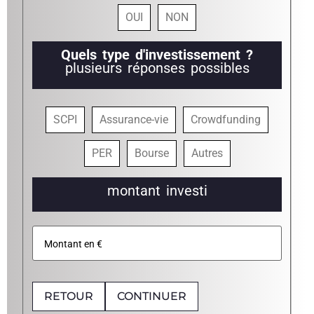
OUI
NON
Quels type d'investissement ?
plusieurs réponses possibles
SCPI
Assurance-vie
Crowdfunding
PER
Bourse
Autres
montant investi
RETOUR
CONTINUER