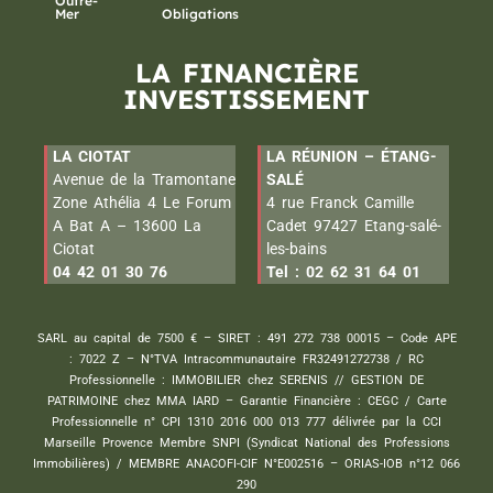
Outre-
Mer
Obligations
LA FINANCIÈRE
INVESTISSEMENT
LA CIOTAT
LA RÉUNION – ÉTANG-
Avenue de la Tramontane
SALÉ
Zone Athélia 4 Le Forum
4 rue Franck Camille
A Bat A – 13600 La
Cadet 97427 Etang-salé-
Ciotat
les-bains
04 42 01 30 76
Tel : 02 62 31 64 01
SARL au capital de 7500 € – SIRET : 491 272 738 00015 – Code APE
: 7022 Z – N°TVA Intracommunautaire FR32491272738 / RC
Professionnelle : IMMOBILIER chez SERENIS // GESTION DE
PATRIMOINE chez MMA IARD – Garantie Financière : CEGC / Carte
Professionnelle n° CPI 1310 2016 000 013 777 délivrée par la CCI
Marseille Provence Membre SNPI (Syndicat National des Professions
Immobilières) / MEMBRE ANACOFI-CIF N°E002516 – ORIAS-IOB n°12 066
290