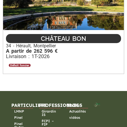
CHÂTEAU BON
34 - Hérault
,
Montpellier
A partir de 262 596 €
Livraison : 1T-2026
Déficit foncier
PARTICULIERS
PROFESSIONNELS
BLOG
LMNP
Girardin
Actualités
IS
Pinel
vidéos
FCPI –
Pinel
FIP