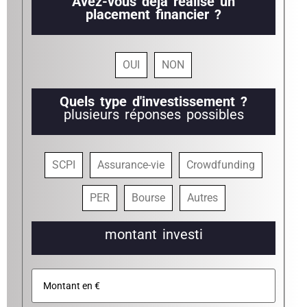
Avez-vous déjà réalisé un
placement financier ?
OUI
NON
Quels type d'investissement ?
plusieurs réponses possibles
SCPI
Assurance-vie
Crowdfunding
PER
Bourse
Autres
montant investi