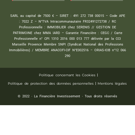
SARL au capital de 7500 € – SIRET : 491 272 738 00015 – Code APE
: 7022 Z – N°TVA Intracommunautaire FR32491272738 / RC
Professionnelle : IMMOBILIER chez SERENIS // GESTION DE
PATRIMOINE chez MMA IARD – Garantie Financière : CEGC / Carte
Professionnelle n° CPI 1310 2016 000 013 777 délivrée par la CCI
Marseille Provence Membre SNPI (Syndicat National des Professions
Immobilières) / MEMBRE ANACOFI-CIF N°E002516 – ORIAS-IOB n°12 066
290
Politique concernant les Cookies
Politique de protection des données personnelles
Mentions légales
© 2022 ∙ La Financière Investissement ∙ Tous droits réservés