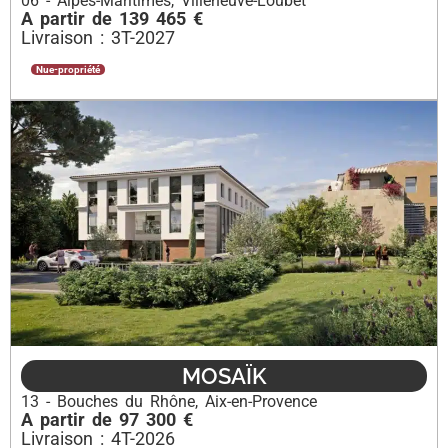
06 - Alpes-Maritimes
,
Villeneuve-Loubet
A partir de 139 465 €
Livraison : 3T-2027
Nue-propriété
MOSAÏK
13 - Bouches du Rhône
,
Aix-en-Provence
A partir de 97 300 €
Livraison : 4T-2026